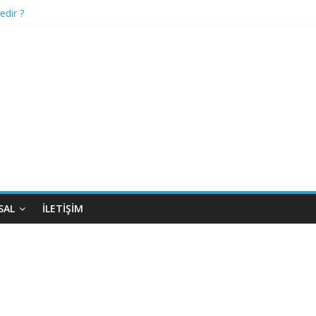
edir ?
ovid-19’un mağdurlarını nasıl avlıyor?
mediğiniz 10 Özellik
SAL
İLETIŞIM