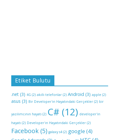
Etiket Bulutu
.net
(3)
Android
(3)
4G
(2)
akıllı telefonlar
(2)
apple
(2)
asus
(3)
Bir Developer'ın Hayatındaki Gerçekler
(2)
bir
C#
(12)
yazılımcının hayatı
(2)
developer'ın
hayatı
(2)
Developer'ın Hayatındaki Gerçekler
(2)
Facebook
(5)
google
(4)
galaxy s4
(2)
HTC
(4)