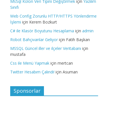
MsSql Kolon Veri Tipini Değiştirmek
için
Yazılım
Sınıfı
Web Config Zorunlu HTTP/HTTPS Yönlendirme
İşlemi
için
Kerem Bozkurt
C# ile Klasör Boyutunu Hesaplama
için
admin
Robot Bahçıvanlar Geliyor
için
Fatih Başkan
MSSQL Güncel iller ve ilçeler Veritabanı
için
mustafa
Css ile Menü Yapmak
için
mertcan
Twitter Hesabım Çalındı!
için
Asuman
Sponsorlar