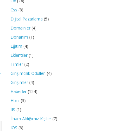
C#
(24)
Css
(8)
Dijital Pazarlama
(5)
Domainler
(4)
Donanım
(1)
Eğitim
(4)
Eklentiler
(1)
Filmler
(2)
→
Girişimcilik Ödülleri
(4)
Girişimler
(4)
Haberler
(124)
Html
(3)
IIS
(1)
İlham Aldığımız Kişiler
(7)
IOS
(6)