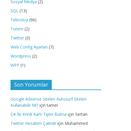
Sosyal Medya
(2)
SQL
(13)
Teknoloji
(96)
Totem
(2)
Twitter
(3)
Web Config Ayarları
(7)
Wordpress
(2)
WPF
(1)
Son Yorumlar
Google Adsense Siteleri Autosurf Siteleri
Kullanabilir Mi?
için
tamer
C# İle Kredi Kartı Tipini Bulma
için
Sertan
Twitter Hesabım Çalındı!
için
Muhammed