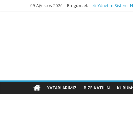
09 Ağustos 2026
En güncel:
İleti Yönetim Sistemi N
Bilgisayar korsanları C
Stephen Hawking
İnstagram Hakkında Bil
Bill Gates
YAZARLARIMIZ
BIZE KATILIN
KURUM