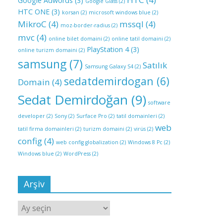
Google Adwords
(3)
Google Glass
(2)
HTC ONE
(3)
korsan
(2)
microsoft windows blue
(2)
MikroC
(4)
mssql
(4)
moz-border-radius
(2)
mvc
(4)
online bilet domaini
(2)
online tatil domaini
(2)
PlayStation 4
(3)
online turizm domaini
(2)
samsung
(7)
Satılık
Samsung Galaxy S4
(2)
sedatdemirdogan
(6)
Domain
(4)
Sedat Demirdoğan
(9)
software
developer
(2)
Sony
(2)
Surface Pro
(2)
tatil domainleri
(2)
web
tatil firma domainleri
(2)
turizm domaini
(2)
virüs
(2)
config
(4)
web config globalization
(2)
Windows 8 Pc
(2)
Windows blue
(2)
WordPress
(2)
Arşiv