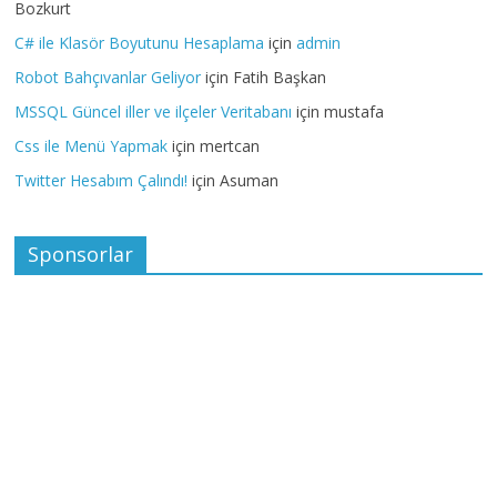
Bozkurt
C# ile Klasör Boyutunu Hesaplama
için
admin
Robot Bahçıvanlar Geliyor
için
Fatih Başkan
MSSQL Güncel iller ve ilçeler Veritabanı
için
mustafa
Css ile Menü Yapmak
için
mertcan
Twitter Hesabım Çalındı!
için
Asuman
Sponsorlar