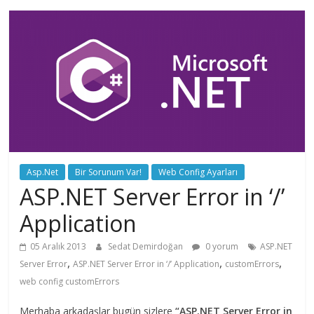
Asp.Net
Bir Sorunum Var!
Web Config Ayarları
ASP.NET Server Error in ‘/’
Application
05 Aralık 2013
Sedat Demirdoğan
0 yorum
ASP.NET
,
,
,
Server Error
ASP.NET Server Error in ‘/’ Application
customErrors
web config customErrors
Merhaba arkadaşlar bugün sizlere
“ASP.NET Server Error in