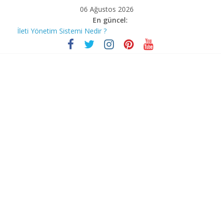
06 Ağustos 2026
En güncel:
İleti Yönetim Sistemi Nedir ?
Bilgisayar korsanları Covid-19’un mağdurlarını nasıl avlıyor?
Stephen Hawking
İnstagram Hakkında Bilmediğiniz 10 Özellik
Bill Gates