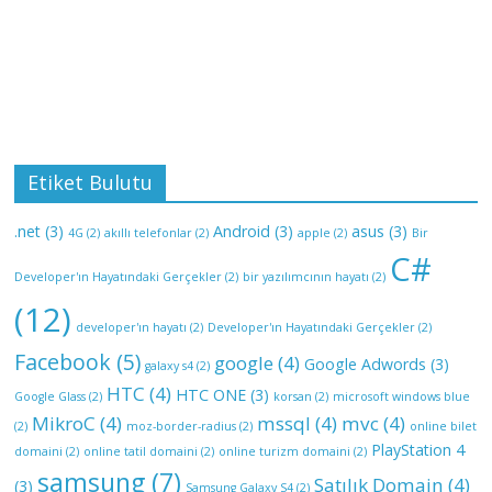
Etiket Bulutu
.net
(3)
Android
(3)
asus
(3)
4G
(2)
akıllı telefonlar
(2)
apple
(2)
Bir
C#
Developer'ın Hayatındaki Gerçekler
(2)
bir yazılımcının hayatı
(2)
(12)
developer'ın hayatı
(2)
Developer'ın Hayatındaki Gerçekler
(2)
Facebook
(5)
google
(4)
Google Adwords
(3)
galaxy s4
(2)
HTC
(4)
HTC ONE
(3)
Google Glass
(2)
korsan
(2)
microsoft windows blue
MikroC
(4)
mssql
(4)
mvc
(4)
(2)
moz-border-radius
(2)
online bilet
PlayStation 4
domaini
(2)
online tatil domaini
(2)
online turizm domaini
(2)
samsung
(7)
Satılık Domain
(4)
(3)
Samsung Galaxy S4
(2)