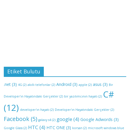
Etiket Bulutu
.net
(3)
Android
(3)
asus
(3)
4G
(2)
akıllı telefonlar
(2)
apple
(2)
Bir
C#
Developer'ın Hayatındaki Gerçekler
(2)
bir yazılımcının hayatı
(2)
(12)
developer'ın hayatı
(2)
Developer'ın Hayatındaki Gerçekler
(2)
Facebook
(5)
google
(4)
Google Adwords
(3)
galaxy s4
(2)
HTC
(4)
HTC ONE
(3)
Google Glass
(2)
korsan
(2)
microsoft windows blue