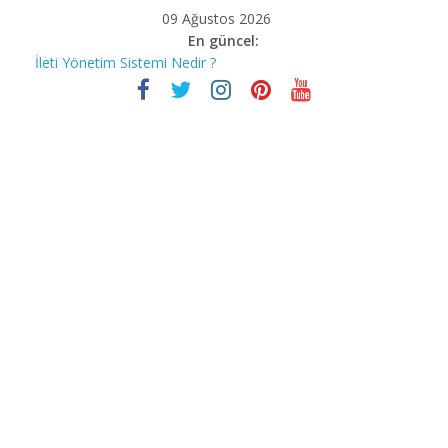
09 Ağustos 2026
En güncel:
İleti Yönetim Sistemi Nedir ?
Bilgisayar korsanları Covid-19’un mağdurlarını nasıl avlıyor?
Stephen Hawking
İnstagram Hakkında Bilmediğiniz 10 Özellik
Bill Gates