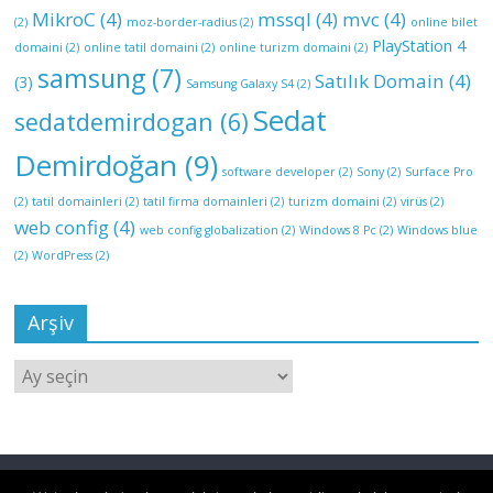
MikroC
(4)
mssql
(4)
mvc
(4)
(2)
moz-border-radius
(2)
online bilet
PlayStation 4
domaini
(2)
online tatil domaini
(2)
online turizm domaini
(2)
samsung
(7)
Satılık Domain
(4)
(3)
Samsung Galaxy S4
(2)
Sedat
sedatdemirdogan
(6)
Demirdoğan
(9)
software developer
(2)
Sony
(2)
Surface Pro
(2)
tatil domainleri
(2)
tatil firma domainleri
(2)
turizm domaini
(2)
virüs
(2)
web config
(4)
web config globalization
(2)
Windows 8 Pc
(2)
Windows blue
(2)
WordPress
(2)
Arşiv