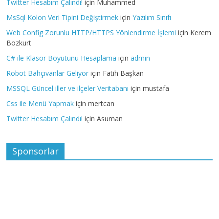
Twitter Hesabım Çalındı!
için
Muhammed
MsSql Kolon Veri Tipini Değiştirmek
için
Yazılım Sınıfı
Web Config Zorunlu HTTP/HTTPS Yönlendirme İşlemi
için
Kerem
Bozkurt
C# ile Klasör Boyutunu Hesaplama
için
admin
Robot Bahçıvanlar Geliyor
için
Fatih Başkan
MSSQL Güncel iller ve ilçeler Veritabanı
için
mustafa
Css ile Menü Yapmak
için
mertcan
Twitter Hesabım Çalındı!
için
Asuman
Sponsorlar