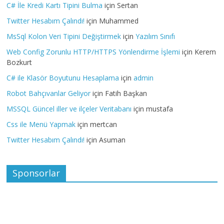
C# İle Kredi Kartı Tipini Bulma
için
Sertan
Twitter Hesabım Çalındı!
için
Muhammed
MsSql Kolon Veri Tipini Değiştirmek
için
Yazılım Sınıfı
Web Config Zorunlu HTTP/HTTPS Yönlendirme İşlemi
için
Kerem
Bozkurt
C# ile Klasör Boyutunu Hesaplama
için
admin
Robot Bahçıvanlar Geliyor
için
Fatih Başkan
MSSQL Güncel iller ve ilçeler Veritabanı
için
mustafa
Css ile Menü Yapmak
için
mertcan
Twitter Hesabım Çalındı!
için
Asuman
Sponsorlar