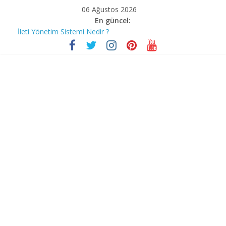
06 Ağustos 2026
En güncel:
İleti Yönetim Sistemi Nedir ?
Bilgisayar korsanları Covid-19’un mağdurlarını nasıl avlıyor?
Stephen Hawking
İnstagram Hakkında Bilmediğiniz 10 Özellik
Bill Gates