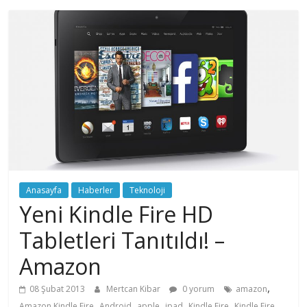
Anasayfa
Haberler
Teknoloji
Yeni Kindle Fire HD
Tabletleri Tanıtıldı! –
Amazon
,
08 Şubat 2013
Mertcan Kibar
0 yorum
amazon
,
,
,
,
,
Amazon Kindle Fire
Android
apple
ipad
Kindle Fire
Kindle Fire