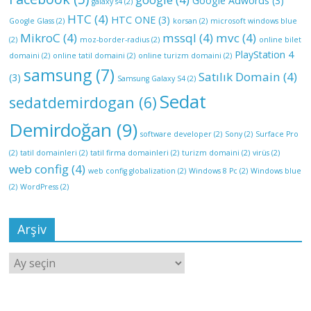
Google Adwords
(3)
galaxy s4
(2)
HTC
(4)
HTC ONE
(3)
Google Glass
(2)
korsan
(2)
microsoft windows blue
MikroC
(4)
mssql
(4)
mvc
(4)
(2)
moz-border-radius
(2)
online bilet
PlayStation 4
domaini
(2)
online tatil domaini
(2)
online turizm domaini
(2)
samsung
(7)
Satılık Domain
(4)
(3)
Samsung Galaxy S4
(2)
Sedat
sedatdemirdogan
(6)
Demirdoğan
(9)
software developer
(2)
Sony
(2)
Surface Pro
(2)
tatil domainleri
(2)
tatil firma domainleri
(2)
turizm domaini
(2)
virüs
(2)
web config
(4)
web config globalization
(2)
Windows 8 Pc
(2)
Windows blue
(2)
WordPress
(2)
Arşiv