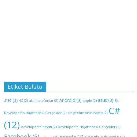
Etiket Bulutu
.net
(3)
Android
(3)
asus
(3)
4G
(2)
akıllı telefonlar
(2)
apple
(2)
Bir
C#
Developer'ın Hayatındaki Gerçekler
(2)
bir yazılımcının hayatı
(2)
(12)
developer'ın hayatı
(2)
Developer'ın Hayatındaki Gerçekler
(2)
Facebook
(5)
google
(4)