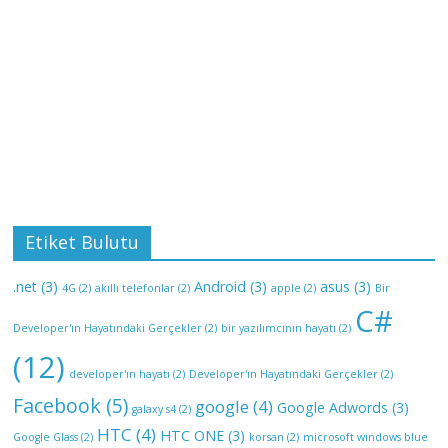
Etiket Bulutu
.net
(3)
Android
(3)
asus
(3)
4G
(2)
akıllı telefonlar
(2)
apple
(2)
Bir
C#
Developer'ın Hayatındaki Gerçekler
(2)
bir yazılımcının hayatı
(2)
(12)
developer'ın hayatı
(2)
Developer'ın Hayatındaki Gerçekler
(2)
Facebook
(5)
google
(4)
Google Adwords
(3)
galaxy s4
(2)
HTC
(4)
HTC ONE
(3)
Google Glass
(2)
korsan
(2)
microsoft windows blue