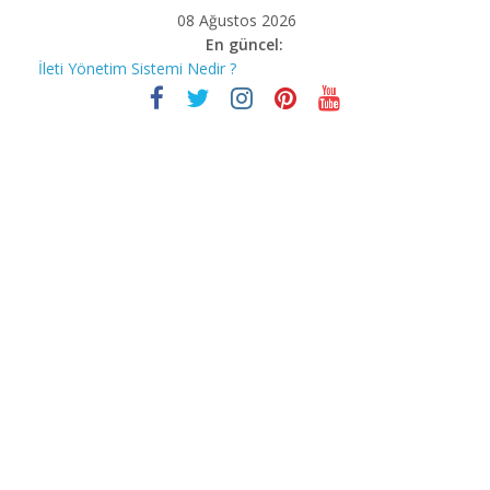
08 Ağustos 2026
En güncel:
İleti Yönetim Sistemi Nedir ?
Bilgisayar korsanları Covid-19’un mağdurlarını nasıl avlıyor?
Stephen Hawking
İnstagram Hakkında Bilmediğiniz 10 Özellik
Bill Gates