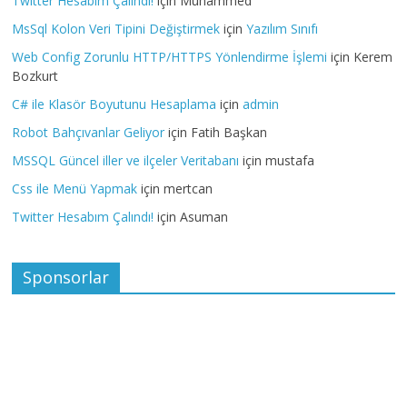
Twitter Hesabım Çalındı!
için
Muhammed
MsSql Kolon Veri Tipini Değiştirmek
için
Yazılım Sınıfı
Web Config Zorunlu HTTP/HTTPS Yönlendirme İşlemi
için
Kerem
Bozkurt
C# ile Klasör Boyutunu Hesaplama
için
admin
Robot Bahçıvanlar Geliyor
için
Fatih Başkan
MSSQL Güncel iller ve ilçeler Veritabanı
için
mustafa
Css ile Menü Yapmak
için
mertcan
Twitter Hesabım Çalındı!
için
Asuman
Sponsorlar