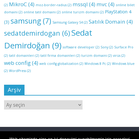
MikroC
(4)
mssql
(4)
mvc
(4)
(2)
moz-border-radius
(2)
online bilet
PlayStation 4
domaini
(2)
online tatil domaini
(2)
online turizm domaini
(2)
samsung
(7)
Satılık Domain
(4)
(3)
Samsung Galaxy S4
(2)
Sedat
sedatdemirdogan
(6)
Demirdoğan
(9)
software developer
(2)
Sony
(2)
Surface Pro
(2)
tatil domainleri
(2)
tatil firma domainleri
(2)
turizm domaini
(2)
virüs
(2)
web config
(4)
web config globalization
(2)
Windows 8 Pc
(2)
Windows blue
(2)
WordPress
(2)
Arşiv