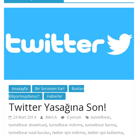
Anasayfa
Bir Sorunum Var!
Bunları
Biliyormuydunuz?
Haberler
Twitter Yasağına Son!
,
23 Mart 2014
Mert.A
0 yorum
tunnelbear
,
,
,
tunnelbear download
tunnelbear indirme
tunnelbear kurma
,
,
,
tunnelbear nasıl kurulur
twitter vpn indirme
twitter vpn kullanma