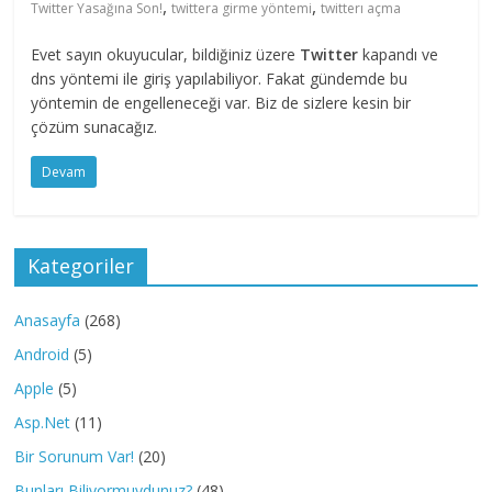
,
,
Twitter Yasağına Son!
twittera girme yöntemi
twitterı açma
Evet sayın okuyucular, bildiğiniz üzere
Twitter
kapandı ve
dns yöntemi ile giriş yapılabiliyor. Fakat gündemde bu
yöntemin de engelleneceği var. Biz de sizlere kesin bir
çözüm sunacağız.
Devam
Kategoriler
Anasayfa
(268)
Android
(5)
Apple
(5)
Asp.Net
(11)
Bir Sorunum Var!
(20)
Bunları Biliyormuydunuz?
(48)