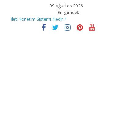
09 Ağustos 2026
En güncel:
İleti Yönetim Sistemi Nedir ?
Bilgisayar korsanları Covid-19’un mağdurlarını nasıl avlıyor?
Stephen Hawking
İnstagram Hakkında Bilmediğiniz 10 Özellik
Bill Gates