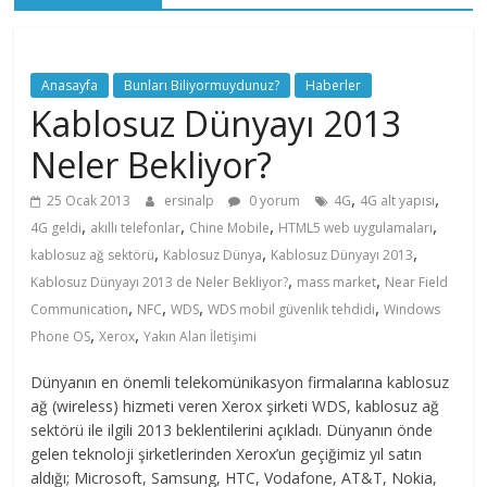
Anasayfa
Bunları Biliyormuydunuz?
Haberler
Kablosuz Dünyayı 2013
Neler Bekliyor?
,
,
25 Ocak 2013
ersinalp
0 yorum
4G
4G alt yapısı
,
,
,
,
4G geldi
akıllı telefonlar
Chine Mobile
HTML5 web uygulamaları
,
,
,
kablosuz ağ sektörü
Kablosuz Dünya
Kablosuz Dünyayı 2013
,
,
Kablosuz Dünyayı 2013 de Neler Bekliyor?
mass market
Near Field
,
,
,
,
Communication
NFC
WDS
WDS mobil güvenlik tehdidi
Windows
,
,
Phone OS
Xerox
Yakın Alan İletişimi
Dünyanın en önemli telekomünikasyon firmalarına kablosuz
ağ (wireless) hizmeti veren Xerox şirketi WDS, kablosuz ağ
sektörü ile ilgili 2013 beklentilerini açıkladı. Dünyanın önde
gelen teknoloji şirketlerinden Xerox’un geçiğimiz yıl satın
aldığı; Microsoft, Samsung, HTC, Vodafone, AT&T, Nokia,