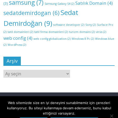
samsung
(7)
Satılık Domain
(4)
(3)
Samsung Galaxy S4
(2)
Sedat
sedatdemirdogan
(6)
Demirdoğan
(9)
software developer
(2)
Sony
(2)
Surface Pro
(2)
tatil domainleri
(2)
tatil firma domainleri
(2)
turizm domaini
(2)
virüs
(2)
web config
(4)
web config globalization
(2)
Windows 8 Pc
(2)
Windows blue
(2)
WordPress
(2)
Arşiv
Web sitemizde size en iyi deneyimi sunabilmemiz için çerezleri
kullanıyoruz. Bu siteyi kullanmaya devam ederseniz, bunu kabul
ettiğinizi varsayarız.
Tüm hakları saklıdır © 2018 Yazılım Sınıfı | Tüm yazılar,