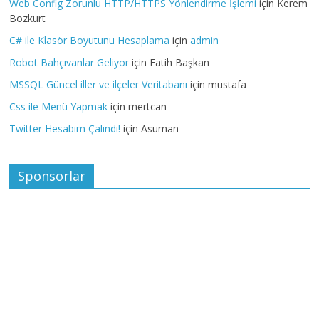
Web Config Zorunlu HTTP/HTTPS Yönlendirme İşlemi
için
Kerem
Bozkurt
C# ile Klasör Boyutunu Hesaplama
için
admin
Robot Bahçıvanlar Geliyor
için
Fatih Başkan
MSSQL Güncel iller ve ilçeler Veritabanı
için
mustafa
Css ile Menü Yapmak
için
mertcan
Twitter Hesabım Çalındı!
için
Asuman
Sponsorlar