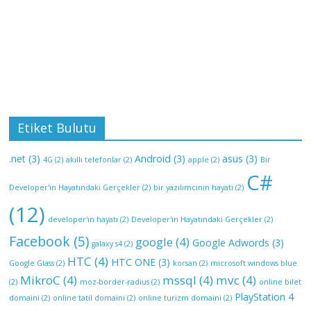
Etiket Bulutu
.net
(3)
Android
(3)
asus
(3)
4G
(2)
akıllı telefonlar
(2)
apple
(2)
Bir
C#
Developer'ın Hayatındaki Gerçekler
(2)
bir yazılımcının hayatı
(2)
(12)
developer'ın hayatı
(2)
Developer'ın Hayatındaki Gerçekler
(2)
Facebook
(5)
google
(4)
Google Adwords
(3)
galaxy s4
(2)
HTC
(4)
HTC ONE
(3)
Google Glass
(2)
korsan
(2)
microsoft windows blue
MikroC
(4)
mssql
(4)
mvc
(4)
(2)
moz-border-radius
(2)
online bilet
PlayStation 4
domaini
(2)
online tatil domaini
(2)
online turizm domaini
(2)