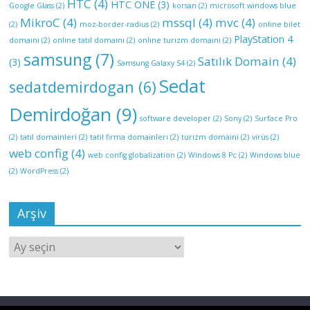
HTC
(4)
HTC ONE
(3)
Google Glass
(2)
korsan
(2)
microsoft windows blue
MikroC
(4)
mssql
(4)
mvc
(4)
(2)
moz-border-radius
(2)
online bilet
PlayStation 4
domaini
(2)
online tatil domaini
(2)
online turizm domaini
(2)
samsung
(7)
Satılık Domain
(4)
(3)
Samsung Galaxy S4
(2)
Sedat
sedatdemirdogan
(6)
Demirdoğan
(9)
software developer
(2)
Sony
(2)
Surface Pro
(2)
tatil domainleri
(2)
tatil firma domainleri
(2)
turizm domaini
(2)
virüs
(2)
web config
(4)
web config globalization
(2)
Windows 8 Pc
(2)
Windows blue
(2)
WordPress
(2)
Arşiv