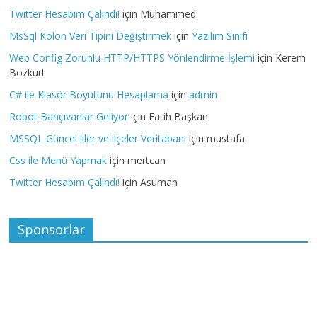
Twitter Hesabım Çalındı!
için
Muhammed
MsSql Kolon Veri Tipini Değiştirmek
için
Yazılım Sınıfı
Web Config Zorunlu HTTP/HTTPS Yönlendirme İşlemi
için
Kerem
Bozkurt
C# ile Klasör Boyutunu Hesaplama
için
admin
Robot Bahçıvanlar Geliyor
için
Fatih Başkan
MSSQL Güncel iller ve ilçeler Veritabanı
için
mustafa
Css ile Menü Yapmak
için
mertcan
Twitter Hesabım Çalındı!
için
Asuman
Sponsorlar