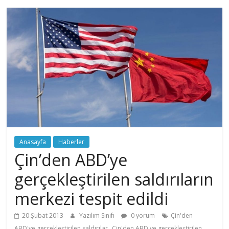
Anasayfa
Haberler
Çin’den ABD’ye
gerçekleştirilen saldırıların
merkezi tespit edildi
20 Şubat 2013
Yazılım Sınıfı
0 yorum
Çin'den
,
ABD'ye gerçekleştirilen saldırılar
Çin'den ABD'ye gerçekleştirilen