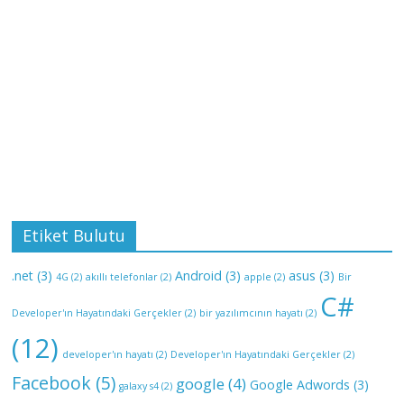
Etiket Bulutu
.net
(3)
Android
(3)
asus
(3)
4G
(2)
akıllı telefonlar
(2)
apple
(2)
Bir
C#
Developer'ın Hayatındaki Gerçekler
(2)
bir yazılımcının hayatı
(2)
(12)
developer'ın hayatı
(2)
Developer'ın Hayatındaki Gerçekler
(2)
Facebook
(5)
google
(4)
Google Adwords
(3)
galaxy s4
(2)