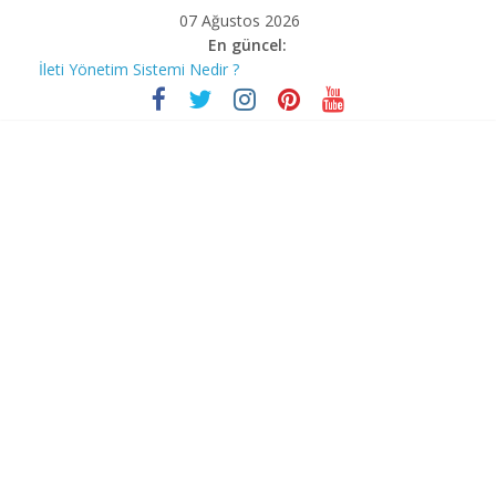
07 Ağustos 2026
En güncel:
İleti Yönetim Sistemi Nedir ?
Bilgisayar korsanları Covid-19’un mağdurlarını nasıl avlıyor?
Stephen Hawking
İnstagram Hakkında Bilmediğiniz 10 Özellik
Bill Gates