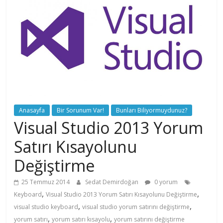
Anasayfa
Bir Sorunum Var!
Bunları Biliyormuydunuz?
Visual Studio 2013 Yorum
Satırı Kısayolunu
Değiştirme
25 Temmuz 2014
Sedat Demirdoğan
0 yorum
,
,
Keyboard
Visual Studio 2013 Yorum Satırı Kısayolunu Değiştirme
,
,
visual studio keyboard
visual studio yorum satırını değiştirme
,
,
yorum satırı
yorum satırı kısayolu
yorum satırını değiştirme