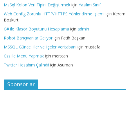
MsSql Kolon Veri Tipini Değiştirmek
için
Yazılım Sınıfı
Web Config Zorunlu HTTP/HTTPS Yönlendirme İşlemi
için
Kerem
Bozkurt
C# ile Klasör Boyutunu Hesaplama
için
admin
Robot Bahçıvanlar Geliyor
için
Fatih Başkan
MSSQL Güncel iller ve ilçeler Veritabanı
için
mustafa
Css ile Menü Yapmak
için
mertcan
Twitter Hesabım Çalındı!
için
Asuman
Sponsorlar