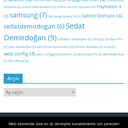
(2)
moz-border-radius
(2)
online bilet
PlayStation 4
domaini
(2)
online tatil domaini
(2)
online turizm domaini
(2)
samsung
(7)
Satılık Domain
(4)
(3)
Samsung Galaxy S4
(2)
Sedat
sedatdemirdogan
(6)
Demirdoğan
(9)
software developer
(2)
Sony
(2)
Surface Pro
(2)
tatil domainleri
(2)
tatil firma domainleri
(2)
turizm domaini
(2)
virüs
(2)
web config
(4)
web config globalization
(2)
Windows 8 Pc
(2)
Windows blue
(2)
WordPress
(2)
Arşiv
Web sitemizde size en iyi deneyimi sunabilmemiz için çerezleri