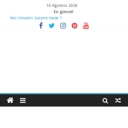
10 Ağustos 2026
En güncel:
İleti Yönetim Sistemi Nedir ?
Bilgisayar korsanları Covid-19’un mağdurlarını nasıl avlıyor?
Stephen Hawking
İnstagram Hakkında Bilmediğiniz 10 Özellik
Bill Gates