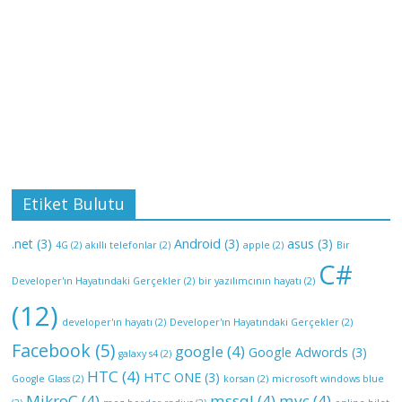
Etiket Bulutu
.net
(3)
Android
(3)
asus
(3)
4G
(2)
akıllı telefonlar
(2)
apple
(2)
Bir
C#
Developer'ın Hayatındaki Gerçekler
(2)
bir yazılımcının hayatı
(2)
(12)
developer'ın hayatı
(2)
Developer'ın Hayatındaki Gerçekler
(2)
Facebook
(5)
google
(4)
Google Adwords
(3)
galaxy s4
(2)
HTC
(4)
HTC ONE
(3)
Google Glass
(2)
korsan
(2)
microsoft windows blue
MikroC
(4)
mssql
(4)
mvc
(4)